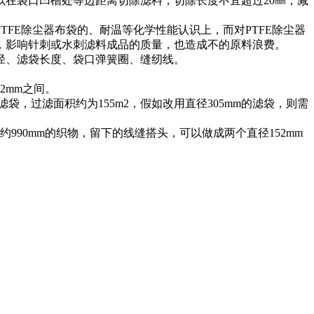
在袋口凹槽处等边距离切除滤料，切除长度不宜超过20㎜，减
E除尘器布袋的、耐温等化学性能认识上，而对PTFE除尘器
，影响针刺或水刺滤料成品的质量，也造成不的原料浪费。
径、滤袋长度、袋口弹簧圈、缝纫线。
2mm之间。
袋，过滤面积约为155m2，假如改用直径305mm的滤袋，则需
0mm的织物，留下的线缝搭头，可以做成两个直径152mm