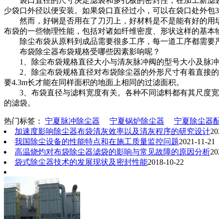
袋口直径的尺寸决定滤袋和多孔板的密封性，在加工新滤袋时
少袋口外径以便安装。如果袋口直径过小，可以在袋口处外包30
然而，好钢是否用在了刀刃上，好材料是不是能有好的用场？
布袋的一些物理性能，包括对诸如纤维密度、形状这样的基本
除尘布袋从原料到成品需要很多工序，每一道工序都需要严
布袋除尘器布袋规格受哪些因素影响呢？
1、除尘布袋规格直径大小与清灰脉冲阀的型号大小及脉冲阀的
2、除尘布袋规格直径对布袋除尘器的外形尺寸有着直接的关系。例
要4.3m长才能在同样面积的地面上相同的过滤面积。
3、布袋直径与滤料宽度有关。各种不同滤料都有其尺度宽度，
的滤袋。
热门标签：
宁夏脉冲除尘器
宁夏锅炉除尘器
宁夏除尘器
加速度影响除尘器布袋清灰效率以及清灰程序的研究设计
20
我国除尘设备的性能特点和在施工质量监控问题
2021-11-21
高温烧灼对布袋除尘器滤袋的影响与常见故障的原因分析
20
袋式除尘器技术的发展现状及密封性能
2018-10-22