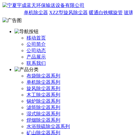
单机除尘器
XZZ型旋风除尘器
暖通白铁螺旋管
玻璃
移动首页
公司简介
公司动态
产品展示
联系我们
布袋除尘器系列
单机除尘器系列
旋风除尘器系列
木工除尘器系列
锅炉除尘器系列
滤筒除尘器系列
湿式除尘器系列
焊烟除尘器系列
水浴脱硫除尘器系列
矿山除尘器系列