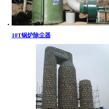
10T锅炉除尘器