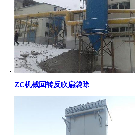
ZC机械回转反吹扁袋除