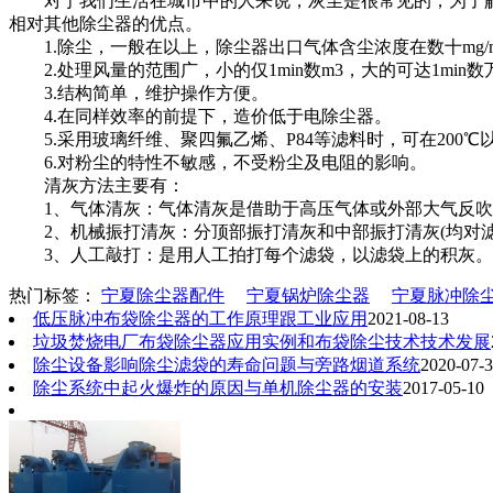
对于我们生活在城市中的人来说，灰尘是很常见的，为了解
相对其他除尘器的优点。
1.除尘，一般在以上，除尘器出口气体含尘浓度在数十mg/
2.处理风量的范围广，小的仅1min数m3，大的可达1mi
3.结构简单，维护操作方便。
4.在同样效率的前提下，造价低于电除尘器。
5.采用玻璃纤维、聚四氟乙烯、P84等滤料时，可在200℃
6.对粉尘的特性不敏感，不受粉尘及电阻的影响。
清灰方法主要有：
1、气体清灰：气体清灰是借助于高压气体或外部大气反吹
2、机械振打清灰：分顶部振打清灰和中部振打清灰(均对滤
3、人工敲打：是用人工拍打每个滤袋，以滤袋上的积灰。
热门标签：
宁夏除尘器配件
宁夏锅炉除尘器
宁夏脉冲除
低压脉冲布袋除尘器的工作原理跟工业应用
2021-08-13
垃圾焚烧电厂布袋除尘器应用实例和布袋除尘技术技术发展
除尘设备影响除尘滤袋的寿命问题与旁路烟道系统
2020-07-
除尘系统中起火爆炸的原因与单机除尘器的安装
2017-05-10