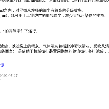
决灰尘对我们生活的困扰。除尘器是的。选择什么样的除尘器才
m3之内，对亚微米粒径的细尘有较高的分级效率。
n数万m3，既可用于工业炉窑的烟气除尘，减少大气污染物的排放。
以上的高温条件下运行。
滤袋，以滤袋上的积灰。气体清灰包括脉冲喷吹清灰、反吹风清
袋而言)，是借助于机械振打装置周期性的轮流振打各排滤袋，
尘器
2020-07-27
31