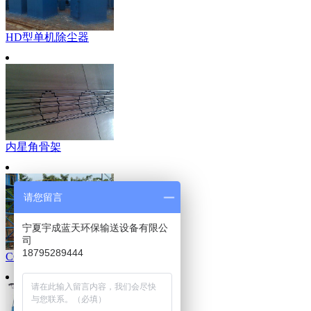
HD型单机除尘器
内星角骨架
请您留言
宁夏宇成蓝天环保输送设备有限公
司
18795289444
CCJ/DG冲击式多管除尘器