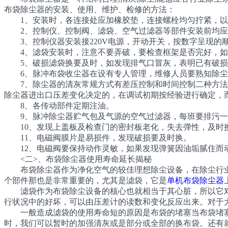
布袋除尘器的安装、使用、维护、检修的方法：
1、安装时，各连接处应加橡胶垫，连接螺栓均匀拧紧，以
2、控制仪、控制阀、滤袋、空气过滤器等部件安装前均应
3、控制仪器安装接220V电源，开动开关，按数字呈现的
4、滤袋安装时，注意不要弄破，要检查框架是否完好，如
5、破损滤袋换要及时，如发现排气口冒灰，表明已有破损
6、脉冲布袋收尘器在设有专人管理，维修人员要熟知除尘
7、除尘器的清灰常规方式有差压控制和时间控制二种方法，
除尘器进出口压差变化决定的，在调试初期按经验进行确定，
8、各传动部件定期注油。
9、脉冲除尘器贮气包及气源的空气过滤器，每班要排污一
10、发现上盖板及检查门的密封板老化，失去弹性，及时
11、电磁阀膜片是易损件，发现破损要及时换。
12、电磁阀要保持动作灵敏，如果发现弹簧因油垢腻住而动
<二>、布袋除尘器使用寿命延长揭秘
布袋除尘器作为净化空气的较佳理想除尘设备，在除尘行业
个部件那也是非常重要的，尤其是滤袋，它是
单机布袋除尘器
滤袋作为布袋除尘设备的核心也就相当于其心脏，所以它对
行状况中的好坏，可以由压差计的读数和变化反应出来。对于
一般造成滤袋的使用寿命短的原因是布袋的堵塞当布袋堵塞
时，我们可以暂时的加强清灰或是部分或全部的换布袋。还有