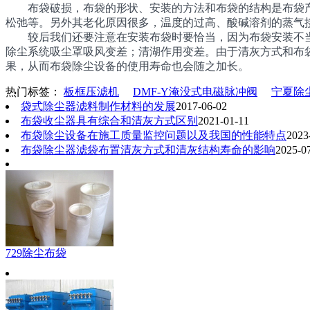
布袋破损，布袋的形状、安装的方法和布袋的结构是布袋产
松弛等。另外其老化原因很多，温度的过高、酸碱溶剂的蒸气
较后我们还要注意在安装布袋时要恰当，因为布袋安装不当
除尘系统吸尘罩吸风变差；清湖作用变差。由于清灰方式和布
果，从而布袋除尘设备的使用寿命也会随之加长。
热门标签：
板框压滤机
DMF-Y淹没式电磁脉冲阀
宁夏除
袋式除尘器滤料制作材料的发展
2017-06-02
布袋收尘器具有综合和清灰方式区别
2021-01-11
布袋除尘设备在施工质量监控问题以及我国的性能特点
2023
布袋除尘器滤袋布置清灰方式和清灰结构寿命的影响
2025-0
729除尘布袋