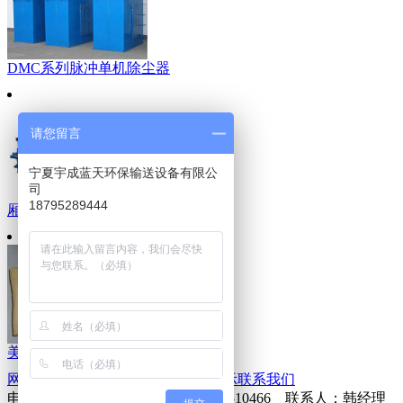
DMC系列脉冲单机除尘器
请您留言
宁夏宇成蓝天环保输送设备有限公
司
18795289444
厢式压滤机
美塔斯针刺毡高温除尘布袋
网站首页
公司简介
信息动态
产品展示
联系我们
电话：0951-3818331 手机：
13409510466 联系人：韩经理