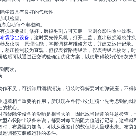
除尘器具有良好的气密性。
加以检查。
顺序启动每个电磁阀。
有损坏要及时修好，磨掉毛刺方可安装，否则会影响除尘效率。
布袋除尘设备
，这时要先停风机，打开上盖，查出破损滤袋并换
器及仪表。原理性能，掌握调整与维修方法，并建立运行记录。
差压控制较为直观，但仪表管路需经常，仪表需经常校对，时
而然后可以通过正交试验确定优化方案，以便取得较好的清灰效
到两次。
换。
作不灵，可拆卸用酒精清洗，组装时弹簧要对准弹簧座，不得
起着相当重要的作用，所以现在各行业处理粉尘先考虑到的就是
上的核心。
布袋除尘设备的影响是相当大的。因此应当经常的注意检查，一
大型布袋除尘设备来说，都要对每天的阻力值进行记录，这样就
时，布袋阻力加高，可以从压差计的数值增大呈现出来。布袋的
就是调整安装或运转的条件。