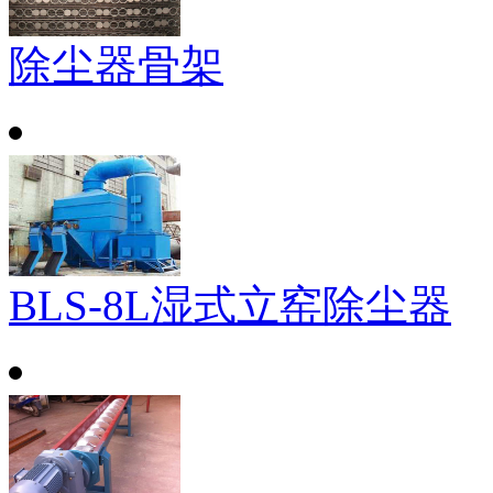
除尘器骨架
BLS-8L湿式立窑除尘器