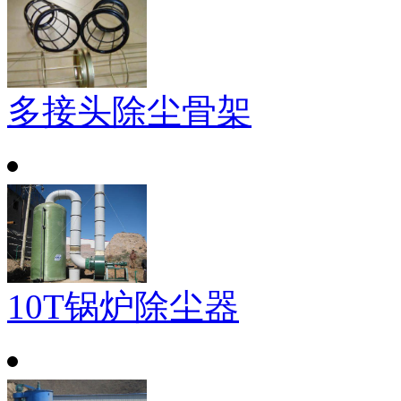
多接头除尘骨架
10T锅炉除尘器