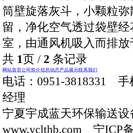
筒壁旋落灰斗，小颗粒弥
留，净化空气透过袋壁经
室，由通风机吸入而排放
共
1
页 /
2
条记录
网站首页
公司简介
信息动态
产品展示
联系我们
电话：0951-3818331 
经理
宁夏宇成蓝天环保输送
www.yclthb.com 宁I